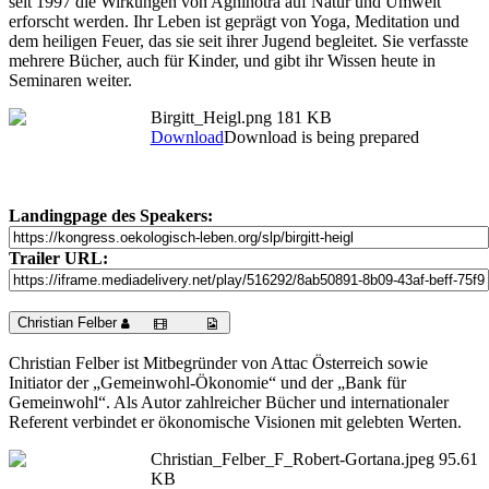
seit 1997 die Wirkungen von Agnihotra auf Natur und Umwelt
erforscht werden. Ihr Leben ist geprägt von Yoga, Meditation und
dem heiligen Feuer, das sie seit ihrer Jugend begleitet. Sie verfasste
mehrere Bücher, auch für Kinder, und gibt ihr Wissen heute in
Seminaren weiter.
Birgitt_Heigl.png
181 KB
Download
Download is being prepared
Landingpage des Speakers:
Trailer URL:
Christian Felber
Christian Felber ist Mitbegründer von Attac Österreich sowie
Initiator der „Gemeinwohl-Ökonomie“ und der „Bank für
Gemeinwohl“. Als Autor zahlreicher Bücher und internationaler
Referent verbindet er ökonomische Visionen mit gelebten Werten.
Christian_Felber_F_Robert-Gortana.jpeg
95.61
KB