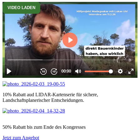
VIDEO LADEN
Hilfsprojekt Madagaskar
Schau mal das Video über das Hilfsprojekt Madagaskar mit Lukas
Uhl an und gerne kannst du uns bei dem Projekt unterstützen.
Jetzt Projektförderer werden
Möchtest du mehr über das Projekt erfahren?
Jetzt mehr erfahren
Unsere Empfehlungen, die wir selbst nutzen
10% Rabatt aud LIDAR-Kartenserie für sichere,
Landschaftsplanerischer Entscheidungen.
50% Rabatt bis zum Ende des Kongresses
Jetzt zum Angebot