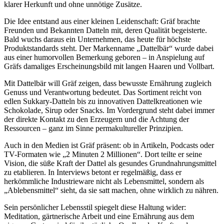
klarer Herkunft und ohne unnötige Zusätze.
Die Idee entstand aus einer kleinen Leidenschaft: Gräf brachte
Freunden und Bekannten Datteln mit, deren Qualität begeisterte.
Bald wuchs daraus ein Unternehmen, das heute für höchste
Produktstandards steht. Der Markenname „Dattelbär“ wurde dabei
aus einer humorvollen Bemerkung geboren – in Anspielung auf
Gräfs damaliges Erscheinungsbild mit langen Haaren und Vollbart.
Mit Dattelbär will Gräf zeigen, dass bewusste Ernährung zugleich
Genuss und Verantwortung bedeutet. Das Sortiment reicht von
edlen Sukkary-Datteln bis zu innovativen Dattelkreationen wie
Schokolade, Sirup oder Snacks. Im Vordergrund steht dabei immer
der direkte Kontakt zu den Erzeugern und die Achtung der
Ressourcen – ganz im Sinne permakultureller Prinzipien.
Auch in den Medien ist Gräf präsent: ob in Artikeln, Podcasts oder
TV-Formaten wie „2 Minuten 2 Millionen“. Dort teilte er seine
Vision, die süße Kraft der Dattel als gesundes Grundnahrungsmittel
zu etablieren. In Interviews betont er regelmäßig, dass er
herkömmliche Industrieware nicht als Lebensmittel, sondern als
„Ablebensmittel“ sieht, da sie satt machen, ohne wirklich zu nähren.
Sein persönlicher Lebensstil spiegelt diese Haltung wider:
Meditation, gärtnerische Arbeit und eine Ernährung aus dem